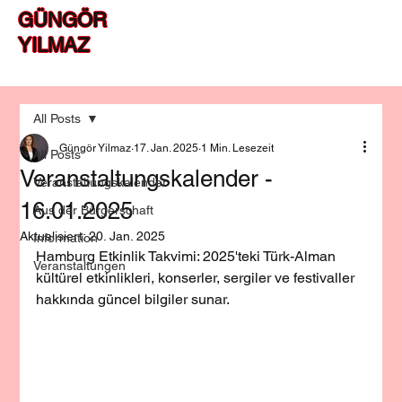
GÜNGÖR
YILMAZ
All Posts
Güngör Yilmaz
17. Jan. 2025
1 Min. Lesezeit
All Posts
Veranstaltungskalender -
Veranstaltungskalender
16.01.2025
Aus der Bürgerschaft
Aktualisiert:
20. Jan. 2025
Information
Hamburg Etkinlik Takvimi: 2025'teki Türk-Alman 
Veranstaltungen
kültürel etkinlikleri, konserler, sergiler ve festivaller 
hakkında güncel bilgiler sunar.