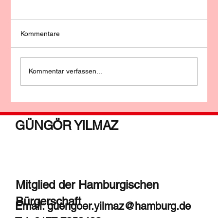
Kommentare
Kommentar verfassen...
Theaterspaß mit Güngör Yılmaz
GÜNGÖR YILMAZ
Mitglied der Hamburgischen
Bürgerschaft
Email:
guengoer.yilmaz@hamburg.de