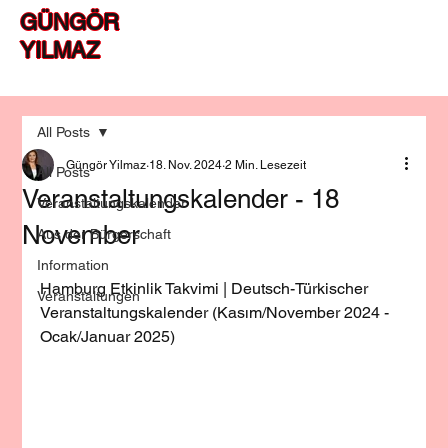
GÜNGÖR
YILMAZ
All Posts
Güngör Yilmaz
18. Nov. 2024
2 Min. Lesezeit
All Posts
Veranstaltungskalender - 18
Veranstaltungskalender
November
Aus der Bürgerschaft
Information
Hamburg Etkinlik Takvimi | Deutsch-Türkischer 
Veranstaltungen
Veranstaltungskalender (Kasım/November 2024 - 
Ocak/Januar 2025)