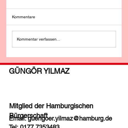
Kommentare
Kommentar verfassen...
Veranstaltungskalender - 13.02.2025
GÜNGÖR YILMAZ
Mitglied der Hamburgischen
Bürgerschaft
Email:
guengoer.yilmaz@hamburg.de
Tel: 0177 7353483