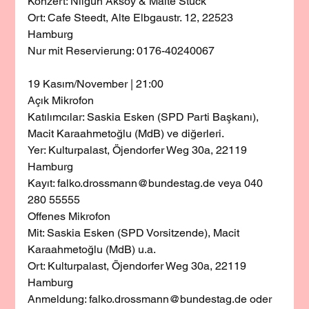
Konzert: Nilgün Aksoy & Malte Stück
Ort: Cafe Steedt, Alte Elbgaustr. 12, 22523 
Hamburg
Nur mit Reservierung: 0176-40240067
19 Kasım/November | 21:00
Açık Mikrofon
Katılımcılar: Saskia Esken (SPD Parti Başkanı), 
Macit Karaahmetoğlu (MdB) ve diğerleri.
Yer: Kulturpalast, Öjendorfer Weg 30a, 22119 
Hamburg
Kayıt: falko.drossmann@bundestag.de veya 040 
280 55555
Offenes Mikrofon
Mit: Saskia Esken (SPD Vorsitzende), Macit 
Karaahmetoğlu (MdB) u.a.
Ort: Kulturpalast, Öjendorfer Weg 30a, 22119 
Hamburg
Anmeldung: falko.drossmann@bundestag.de oder 