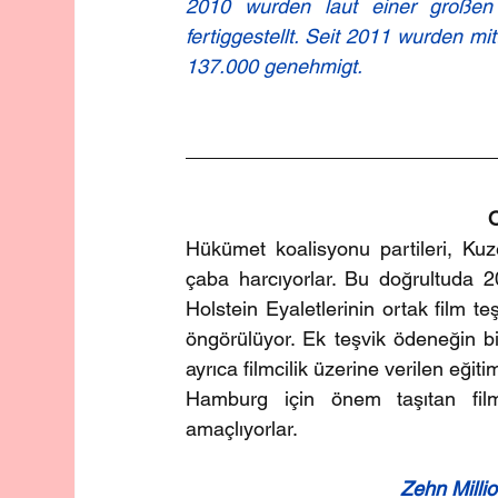
2010 wurden laut einer großen
fertiggestellt. Seit 2011 wurden mi
137.000 genehmigt.
O
Hükümet koalisyonu partileri, Kuze
çaba harcıyorlar. Bu doğrultuda
Holstein Eyaletlerinin ortak film 
öngörülüyor. Ek teşvik ödeneğin b
ayrıca filmcilik üzerine verilen eği
Hamburg için önem taşıtan film 
amaçlıyorlar.
Zehn Milli