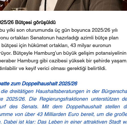
25/26 Bütçesi görüşüldü
 yılki son oturumunda üç gün boyunca 2025/26 yılı 
nu ortakları Senatonun hazırladığı azimli bütçe plan 
lı bütçesi için hükümet ortakları, 43 milyar euronun 
örüyor. Bütçeyle Hamburg’un büyük gelişim potansiyelinin
 beraber Hamburg gibi cazibesi yüksek bir şehirde yaşam
labilir ve keyif verici olması gerektiği belirtildi.
atte zum Doppelhaushalt 2025/26
ie dreitätigen Haushaltsberatungen in der Bürgerschaf
e 2025/26. Die Regierungsfraktionen unterstützen de
wurf des Senats. Mit dem Doppelhaushalt stellen di
mme von über 43 Milliarden Euro bereit, um die große
 Dabei ist klar: Das Leben in einer attraktiven Stadt wi