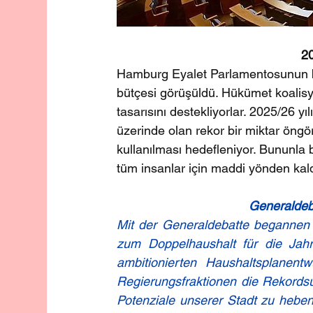
20
Hamburg Eyalet Parlamentosunun bu
bütçesi görüşüldü. Hükümet koalisyo
tasarısını destekliyorlar. 2025/26 yı
üzerinde olan rekor bir miktar öng
kullanılması hedefleniyor. Bununla
tüm insanlar için maddi yönden kaldırı
Generaldeb
Mit der Generaldebatte begannen d
zum Doppelhaushalt für die Jahr
ambitionierten Haushaltsplanent
Regierungsfraktionen die Rekordsu
Potenziale unserer Stadt zu heben.