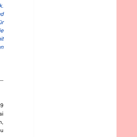
. 
d 
r 
e 
t 
n 
9 
i 
, 
u 