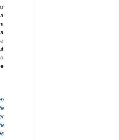
r 
a 
ı 
a 
e 
t 
e 
e 
h 
e 
r 
e 
s 