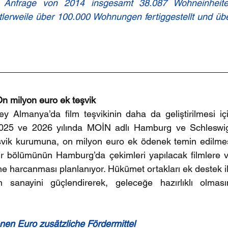
 Anfrage von 2014 insgesamt 38.087 Wohneinheite
ttlerweile über 100.000 Wohnungen fertiggestellt und übe
n milyon euro ek teşvik
y Almanya’da film teşvikinin daha da geliştirilmesi içi
 2025 ve 2026 yılında MOİN adlı Hamburg ve Schleswi
teşvik kurumuna, on milyon euro ek ödenek temin edilmes
ir bölümünün Hamburg’da çekimleri yapılacak filmlere v
time harcanması planlanıyor. Hükümet ortakları ek destek il
sanayini güçlendirerek, geleceğe hazırlıklı olmasın
onen Euro zusätzliche Fördermittel