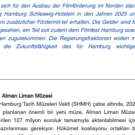
ich für den Ausbau der Filmförderung im Norden stark
g Hamburg Schleswig-Holstein in den Jahren 2025 un
 zusätzlicher Fördermit-tel erhalten. Die Gelder sind fü
gesehen, ein Teil soll zudem dem Filmfest Hamburg sowi
en zugutekommen. Die Regierungsfraktionen wollen mi
g die Zukunftsfähigkeit des für Hamburg wichtige
Alman Liman Müzesi
mburg Tarih Müzeleri Vakfı (SHMH) çatısı altında, 202
ı planlanan önemli bir yeni müze, Alman Liman Müzes
ilen 127 milyon euroluk tamamıyla aktarılabilmesi için
zırlanması gerekiyor. Hükümet koalisyonu ortakları b