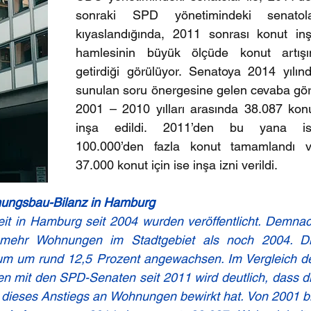
sonraki SPD yönetimindeki senatola
kıyaslandığında, 2011 sonrası konut inş
hamlesinin büyük ölçüde konut artışın
getirdiği görülüyor. Senatoya 2014 yılınd
sunulan soru önergesine gelen cevaba gör
2001 – 2010 yılları arasında 38.087 konu
inşa edildi. 2011’den bu yana is
100.000’den fazla konut tamamlandı v
37.000 konut için ise inşa izni verildi.
ungsbau-Bilanz in Hamburg
t in Hamburg seit 2004 wurden veröffentlicht. Demnac
 mehr Wohnungen im Stadtgebiet als noch 2004. Di
aum um rund 12,5 Prozent angewachsen. Im Vergleich de
n mit den SPD-Senaten seit 2011 wird deutlich, dass di
l dieses Anstiegs an Wohnungen bewirkt hat. Von 2001 bi