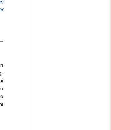
n 
r 
n 
g-
i 
e 
e 
ı 