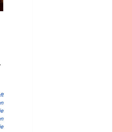
 
, 
t 
n 
e 
n 
e 