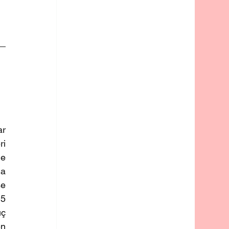
r 
i 
 
a 
e 
5 
ç 
n 