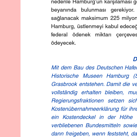
nedenle Hamburg’un karşılaması ger
beyanında bulunması gerekiyor.
sağlanacak maksimum 225 milyon av
Hamburg, üstlenmeyi kabul edeceği
federal ödenek miktarı çerçeves
ödeyecek.
D
Mit dem Bau des Deutschen Hafen
Historische Museen Hamburg (
Grasbrook entstehen. Damit die ve
vollständig erhalten bleiben, mu
Regierungsfraktionen setzen si
Kostenübernahmeerklärung für ihren 
ein Kostendeckel in der Höhe 
verbliebenen Bundesmitteln sowie 
dann freigeben, wenn feststeht, d