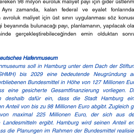
eken 98 milyon euroluk maliyet payı için gider üstlenm
 Aynı zamanda, kalan federal ve eyalet fonlarında
roluk maliyet için üst sınırı uygulanması söz konusu
 beyanında bulunacağı payı, planlamanın, yapılacak ola
inde gerçekleştirebileceğinden emin olduktan sonra
eutsches Hafenmuseum
museums soll in Hamburg unter dem Dach der Stiftun
SHMH) bis 2029 eine bedeutende Neugründung a
rbliebenen Bundesmittel in Höhe von 127 Millionen Eur
ss eine gesicherte Gesamtfinanzierung vorliegen. Di
ch deshalb dafür ein, dass die Stadt Hamburg ein
Anteil von bis zu 98 Millionen Euro abgibt. Zugleich gil
von maximal 225 Millionen Euro, der sich aus de
Landesmitteln ergibt. Hamburg wird seinen Anteil ers
ass die Planungen im Rahmen der Bundesmittel realisier