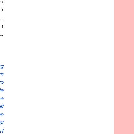
e 
n 
. 
n 
, 
g 
m 
o 
e 
e 
t 
n 
t 
t 