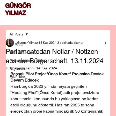
GÜNGÖR
YILMAZ
All Posts
Güngör Yilmaz
13 Kas 2024
3 dakikada okunur
All Posts
Parlamentodan Notlar / Notizen
Etkinlik Takvimi
aus der Bürgerschaft, 13.11.2024
Parlamentodan Notlar
Güncelleme tarihi:
14 Kas 2024
Bilgilendirme
Başarılı Pilot Proje: "Önce Konut" Projesine Destek 
Etkinlikler
Devam Edecek
Hamburg’da 2022 yılında hayata geçirilen 
“Housing First” (Önce Konut) adlı proje, evsizlere 
konut temini konusunda bu yaklaşımın ne kadar 
etkili olduğunu gösterdi. Haziran 2025’te sona 
erecek olan proje kapsamındaki ilk 30 kontenjanlık 