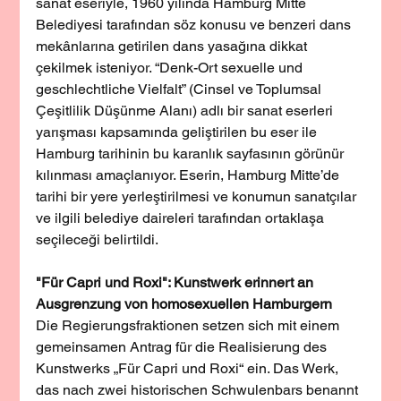
sanat eseriyle, 1960 yılında Hamburg Mitte 
Belediyesi tarafından söz konusu ve benzeri dans 
mekânlarına getirilen dans yasağına dikkat 
çekilmek isteniyor. “Denk-Ort sexuelle und 
geschlechtliche Vielfalt” (Cinsel ve Toplumsal 
Çeşitlilik Düşünme Alanı) adlı bir sanat eserleri 
yarışması kapsamında geliştirilen bu eser ile 
Hamburg tarihinin bu karanlık sayfasının görünür 
kılınması amaçlanıyor. Eserin, Hamburg Mitte’de 
tarihi bir yere yerleştirilmesi ve konumun sanatçılar 
ve ilgili belediye daireleri tarafından ortaklaşa 
seçileceği belirtildi.
"Für Capri und Roxi": Kunstwerk erinnert an 
Ausgrenzung von homosexuellen Hamburgern
Die Regierungsfraktionen setzen sich mit einem 
gemeinsamen Antrag für die Realisierung des 
Kunstwerks „Für Capri und Roxi“ ein. Das Werk, 
das nach zwei historischen Schwulenbars benannt 